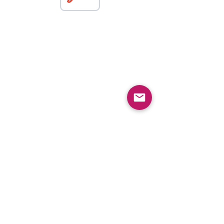
Kontaktieren Sie uns
info@spyfarail.ch
SpyfaRail AG