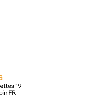
G
ettes 19
bin FR