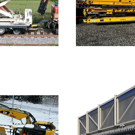
 19T
Muld