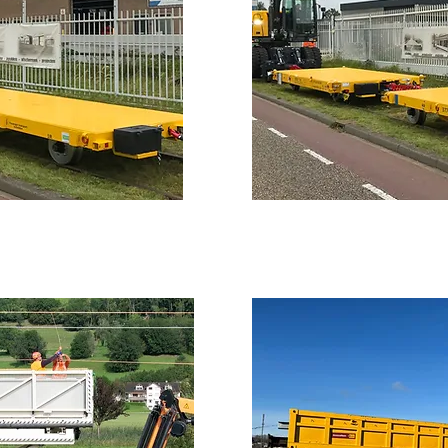
m 20T
Anhäng