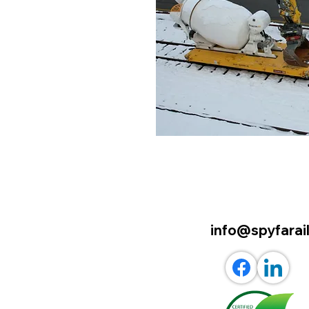
Betonmischer 20 
info@spyfarail