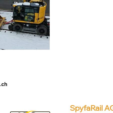
Fuss Twistlook
.ch
SpyfaRail A