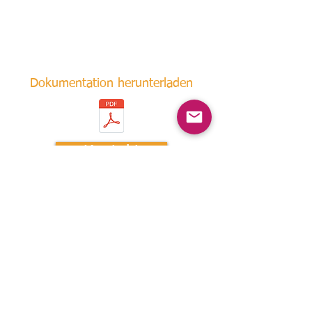
Dokumentation herunterladen
Kontakt
info@spyfarail.ch
SpyfaRail AG
Route des Vernettes 19