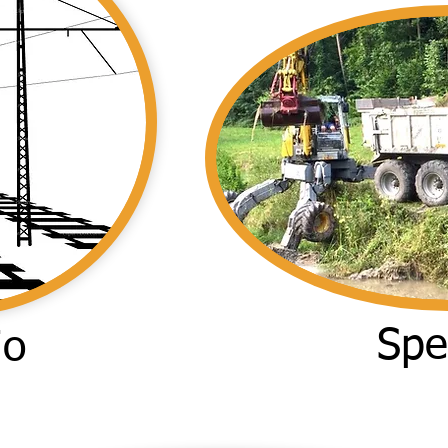
Spe
io