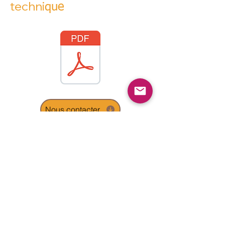
techni
que
Nous contacter